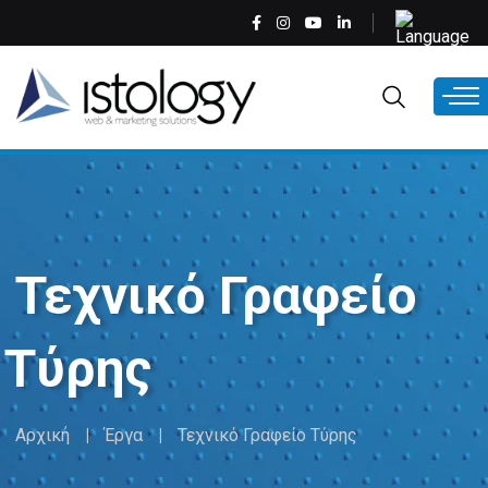
Παράκαμψη
Select
προς
your
το
language
EL
κυρίως
περιεχόμενο
Τεχνικό Γραφείο
Τύρης
Αρχική
Έργα
Τεχνικό Γραφείο Τύρης