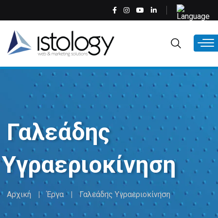
Παράκαμψη
Select
προς
your
το
language
EL
κυρίως
περιεχόμενο
Γαλεάδης
Υγραεριοκίνηση
Αρχική
Έργα
Γαλεάδης Υγραεριοκίνηση