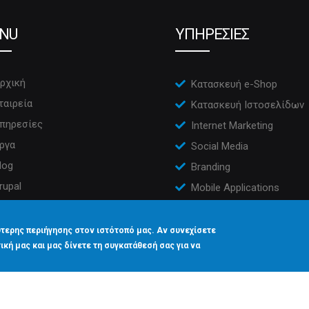
NU
ΥΠΗΡΕΣΙΕΣ
ρχική
Κατασκευή e-Shop
ταιρεία
Κατασκευή Ιστοσελίδων
πηρεσίες
Internet Marketing
ργα
Social Media
log
Branding
rupal
Mobile Applications
πικοινωνία
CRM
τερης περιήγησης στον ιστότοπό μας. Αν συνεχίσετε
ική μας και μας δίνετε τη συγκατάθεσή σας για να