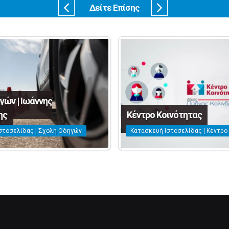
Δείτε Επίσης
γών | Ιωάννης
ης
Κέντρο Κοινότητας
στοσελίδας | Σχολή Οδηγών
Κατασκευή Ιστοσελίδας | Κέντρο