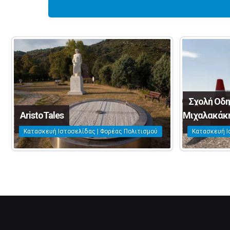
Σχολή Οδη
AristoTales
Μιχαλακάκ
Κατασκευή Ιστοσελίδας | Φορέας Πολιτισμού
Κατασκευή Ι