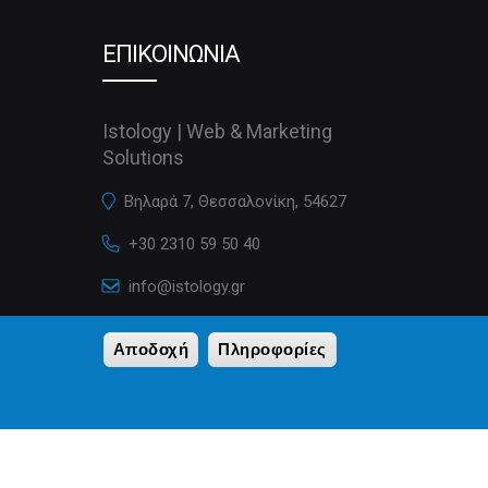
ΕΠΙΚΟΙΝΩΝΙΑ
Istology | Web & Marketing
Solutions
Βηλαρά 7, Θεσσαλονίκη, 54627
+30 2310 59 50 40
info@istology.gr
istology.gr
Αποδοχή
Πληροφορίες