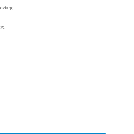
ονίκης.
ας.