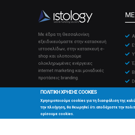
ME
Με έδρα τη Θεσσαλονίκη
Α
εξειδικευόμαστε στην κατασκευή
Ε
ιστοσελίδων, στην κατασκευή e-
Υ
shop και υλοποιούμε
ολοκληρωμένες ενέργειες
Έ
internet marketing και μοναδικές
B
προτάσεις branding.
D
Ε
ΠΟΛΙΤΙΚΗ ΧΡΗΣΗΣ COOKIES
Χρησιμοποιούμε cookies για τη διασφάλιση της καλύ
την πλοήγηση, θα θεωρηθεί ότι αποδέχεστε την πολιτ
ορίσουμε cookies.