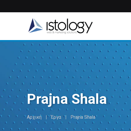
Παράκαμψη
προς
το
κυρίως
περιεχόμενο
Prajna Shala
Αρχική
Έργα
Prajna Shala