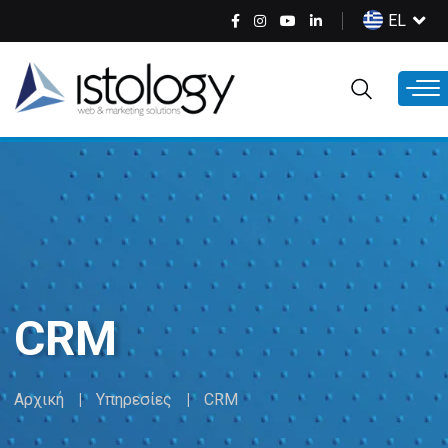
Παράκαμψη
Select
EL
προς
your
το
language
κυρίως
περιεχόμενο
CRM
Αρχική
Υπηρεσίες
CRM