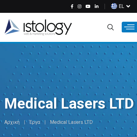
Παράκαμψη
Select
EL
προς
your
το
language
κυρίως
περιεχόμενο
Medical Lasers LTD
Αρχική
Έργα
Medical Lasers LTD